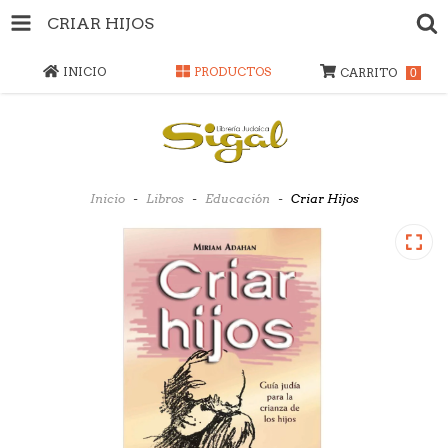
CRIAR HIJOS
INICIO
PRODUCTOS
CARRITO
0
Inicio
-
Libros
-
Educación
-
Criar Hijos