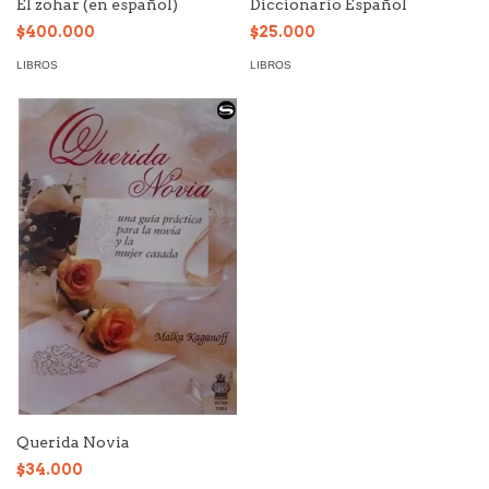
El zohar (en español)
Diccionario Español
$400.000
$25.000
LIBROS
LIBROS
Querida Novia
$34.000