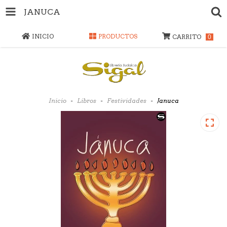
JANUCA
INICIO
PRODUCTOS
CARRITO
0
Inicio
-
Libros
-
Festividades
-
Januca