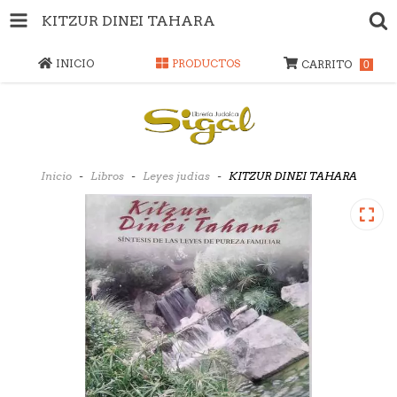
KITZUR DINEI TAHARA
INICIO
PRODUCTOS
CARRITO
0
Inicio
-
Libros
-
Leyes judias
-
KITZUR DINEI TAHARA