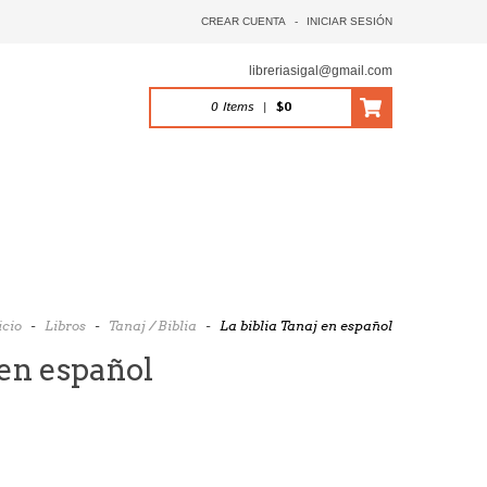
CREAR CUENTA
-
INICIAR SESIÓN
libreriasigal@gmail.com
0
Items
|
$0
icio
-
Libros
-
Tanaj / Biblia
-
La biblia Tanaj en español
 en español