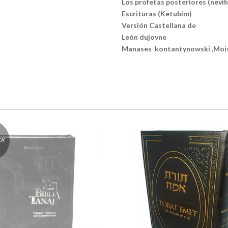
Los profetas posteriores (nevi
Escrituras (Ketubim)
Versión Castellana de
León dujovne
Manases kontantynowski ,Moi
CK