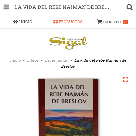
LA VIDA DEL REBE NAJMAN DE BRESLOV
INICIO
PRODUCTOS
CARRITO
0
Inicio
-
Libros
-
Leyes judias
-
La vida del Rebe Najman de
Breslov