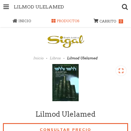
LILMOD ULELAMED
INICIO
PRODUCTOS
CARRITO
0
Inicio
-
Libros
-
Lilmod Ulelamed
Lilmod Ulelamed