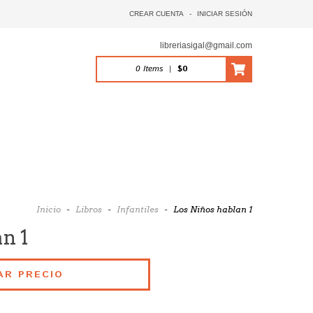
CREAR CUENTA
-
INICIAR SESIÓN
libreriasigal@gmail.com
0
Items
|
$0
Inicio
-
Libros
-
Infantiles
-
Los Niños hablan 1
n 1