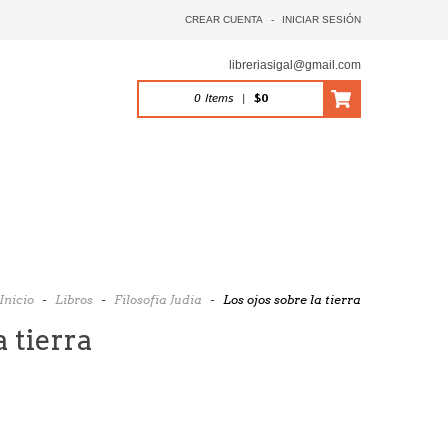
CREAR CUENTA
-
INICIAR SESIÓN
libreriasigal@gmail.com
0
Items
|
$0
Inicio
-
Libros
-
Filosofia Judia
-
Los ojos sobre la tierra
a tierra