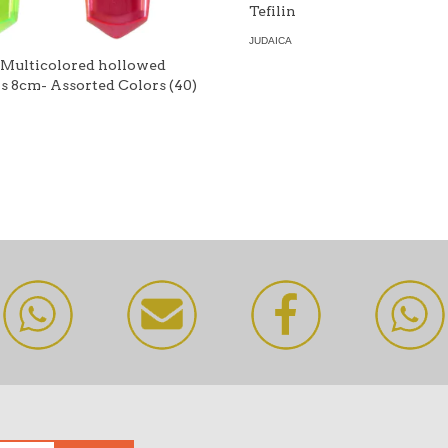
Tefilin
JUDAICA
c Multicolored hollowed
ls 8cm- Assorted Colors (40)