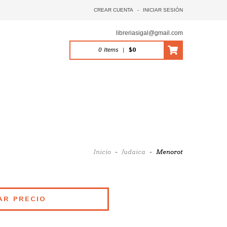
CREAR CUENTA
-
INICIAR SESIÓN
libreriasigal@gmail.com
0
Items
|
$0
Inicio
-
Judaica
-
Menorot