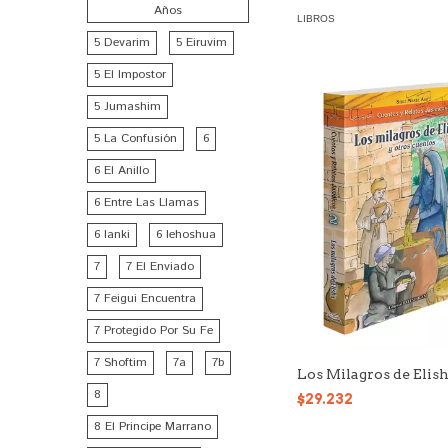
Años
LIBROS
5 Devarim
5 Eiruvim
5 El Impostor
5 Jumashim
5 La Confusión
6
6 El Anillo
6 Entre Las Llamas
6 Ianki
6 Iehoshua
7
7 El Enviado
7 Feigui Encuentra
7 Protegido Por Su Fe
7 Shoftim
7a
7b
Los Milagros de Elis
8
$29.232
8 El Principe Marrano