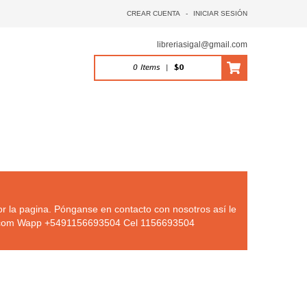
CREAR CUENTA
-
INICIAR SESIÓN
libreriasigal@gmail.com
0
Items
|
$0
r la pagina. Pónganse en contacto con nosotros así le
.com
Wapp +5491156693504 Cel 1156693504