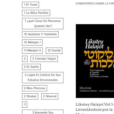
COMENTARIOS SOBRE LA TO
1 El Tunel
1 La Niña Perdida
1 ¿qué Clase De Personas
Quieres Ser?
10 Audaces Y Valientes
10 Melajim I
11 Melajim Ii
12 Daniel
2
2 Consejo Sagaz
2 El Sueño
2 Logre El Control De Sus
Estados Emocionales
2 Mas Preciosa
2 Shabat
2 Shemot
3
Likutey Halajot Vol 1
Levantándose por la
3 Aumente Sus