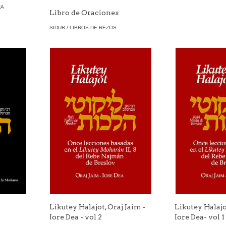
RA
Libro de Oraciones
SIDUR / LIBROS DE REZOS
-
Likutey Halajot, Oraj Jaim -
Likutey Halajo
Iore Dea - vol 2
Iore Dea- vol 1