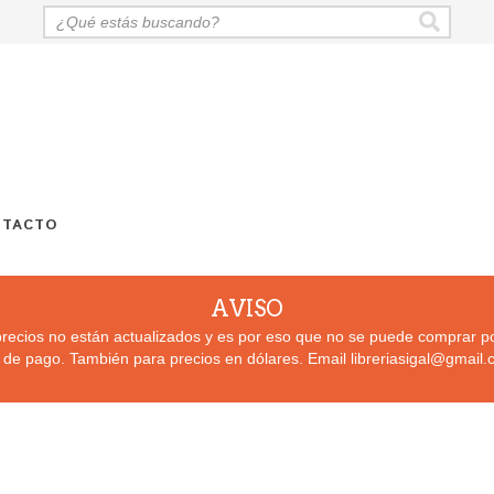
NTACTO
AVISO
recios no están actualizados y es por eso que no se puede comprar po
 de pago. También para precios en dólares. Email
libreriasigal@gmail