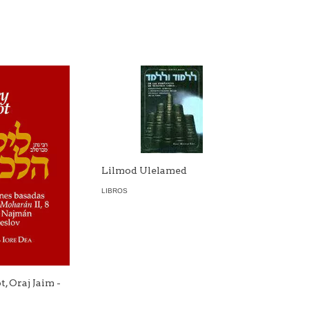
Lilmod Ulelamed
LIBROS
t, Oraj Jaim -