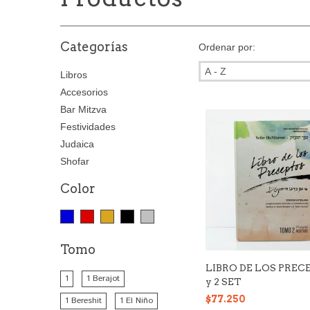
Categorías
Ordenar por:
Libros
Accesorios
Bar Mitzva
Festividades
Judaica
Shofar
Color
Tomo
LIBRO DE LOS PREC
1
1 Berajot
y 2 SET
$77.250
1 Bereshit
1 El Niño