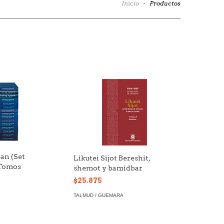
Inicio
-
Productos
an (Set
Likutei Sijot Bereshit,
 Tomos
shemot y bamidbar
$25.875
TALMUD / GUEMARA