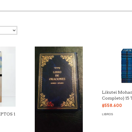
Likutei Mohar
Completo) 15
$558.600
EPTOS 1
LIBROS