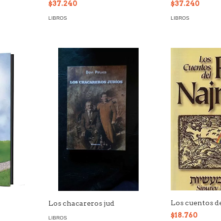
$37.240
$37.240
LIBROS
LIBROS
Los cuentos d
Los chacareros jud
$18.760
LIBROS