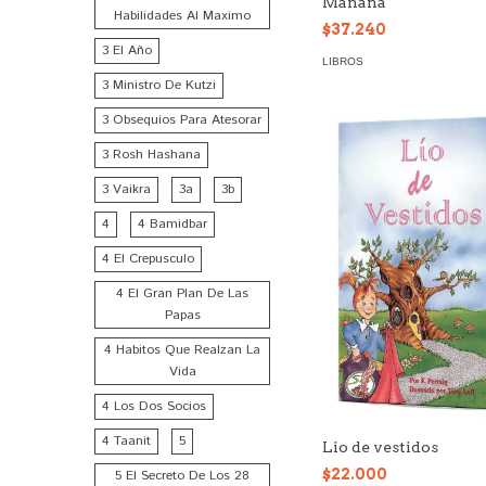
Mañana
Habilidades Al Maximo
$37.240
3 El Año
LIBROS
3 Ministro De Kutzi
3 Obsequios Para Atesorar
3 Rosh Hashana
3 Vaikra
3a
3b
4
4 Bamidbar
4 El Crepusculo
4 El Gran Plan De Las
Papas
4 Habitos Que Realzan La
Vida
4 Los Dos Socios
4 Taanit
5
Lio de vestidos
$22.000
5 El Secreto De Los 28