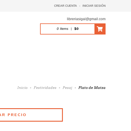
CREAR CUENTA
-
INICIAR SESIÓN
libreriasigal@gmail.com
0
Items
|
$0
Inicio
-
Festividades
-
Pesaj
-
Plato de Matza