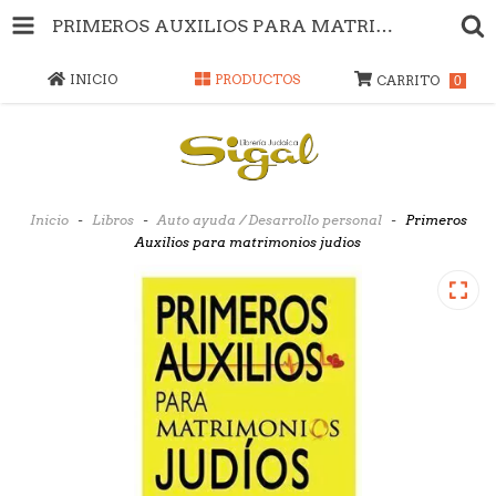
PRIMEROS AUXILIOS PARA MATRIMONIOS JUDIOS
INICIO
PRODUCTOS
CARRITO
0
Inicio
-
Libros
-
Auto ayuda / Desarrollo personal
-
Primeros
Auxilios para matrimonios judios