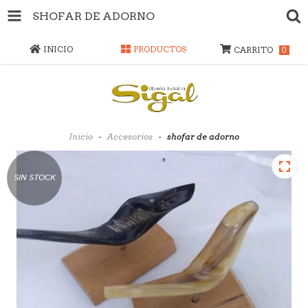
SHOFAR DE ADORNO
INICIO
PRODUCTOS
CARRITO
0
Inicio
-
Accesorios
-
shofar de adorno
SIN STOCK