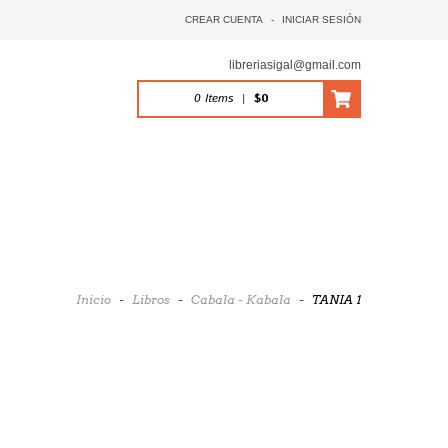
CREAR CUENTA
-
INICIAR SESIÓN
libreriasigal@gmail.com
0
Items
|
$0
Inicio
-
Libros
-
Cabala - Kabala
-
TANIA 1