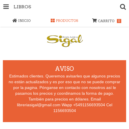
LIBROS
INICIO
PRODUCTOS
CARRITO
0
AVISO
Estimados clientes. Queremos avisarles que algunos precios
no están actualizados y es por eso que no se puede comprar
por la pagina. Pónganse en contacto con nosotros así le
pasamos los precios y coordinamos la forma de pago.
También para precios en dólares. Email
libreriasigal@gmail.com
Wapp +5491156693504 Cel
1156693504