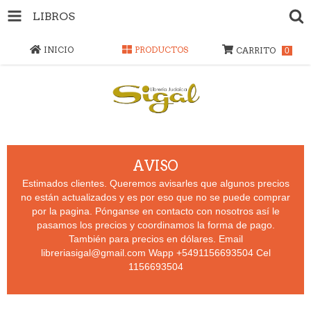
LIBROS
INICIO
PRODUCTOS
CARRITO
0
AVISO
Estimados clientes. Queremos avisarles que algunos precios
no están actualizados y es por eso que no se puede comprar
por la pagina. Pónganse en contacto con nosotros así le
pasamos los precios y coordinamos la forma de pago.
También para precios en dólares. Email
libreriasigal@gmail.com
Wapp +5491156693504 Cel
1156693504