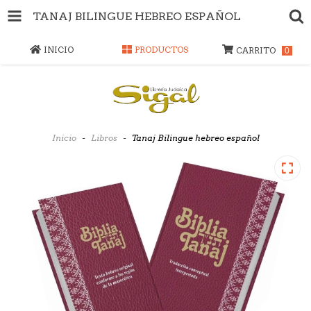
TANAJ BILINGUE HEBREO ESPAÑOL
INICIO
PRODUCTOS
CARRITO
0
Inicio
-
Libros
-
Tanaj Bilingue hebreo español